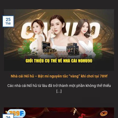
25
Th8
Nhà cái Nổ hũ – Bật mí nguyên tắc “vàng” khi chơi tại 789f
Các nhà cái Nổ hũ từ lâu đã trở thành một phần không thể thiếu
[...]
26