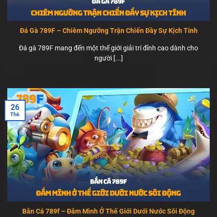
Đá Gà 789F – Chiêm Ngưỡng Trận Chiến Đầy Sự Kịch Tính
Đá gà 789F mang đến một thế giới giải trí đỉnh cao dành cho
người [...]
26
Th6
Bắn Cá 789f – Đắm Mình Ở Thế Giới Dưới Nước Sôi Động