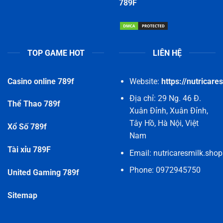
789F
TOP GAME HOT
LIÊN HỆ
Casino online 789f
Website:
https://nutricare
Địa chỉ: 29 Ng. 46 Đ.
Thể Thao 789f
Xuân Đỉnh, Xuân Đỉnh,
Tây Hồ, Hà Nội, Việt
Xổ Số 789f
Nam
Tài xỉu 789F
Email:
nutricaresmilk.sh
Phone: 0972945750
United Gaming 789f
Sitemap