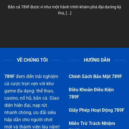
Bắn cá 789f được ví như một hành trình khám phá đại dương kỳ
thú, [...]
VỀ CHÚNG TÔI
HƯỚNG DẪN
789F
đem đến trải nghiệm
Chính Sách Bảo Mật 789F
cá cược trọn vẹn với kho
Điều Khoản Điều Kiện
game đa dạng: thể thao,
789F
casino, nổ hũ, bắn cá. Giao
diện hiện đại, nạp rút
Giấy Phép Hoạt Động 789F
nhanh chóng, ưu đãi siêu
hấp dẫn cho người chơi
Miễn Trừ Trách Nhiệm
mới và thành viên lâu năm!