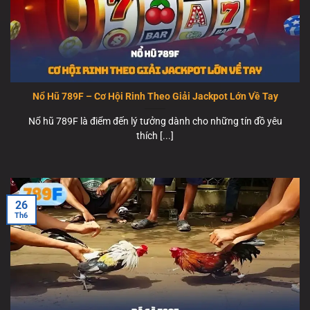
Nổ Hũ 789F – Cơ Hội Rinh Theo Giải Jackpot Lớn Về Tay
Nổ hũ 789F là điểm đến lý tưởng dành cho những tín đồ yêu
thích [...]
26
Th6