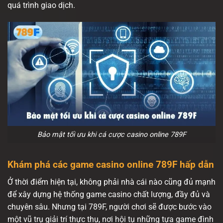
quá trình giao dịch.
Bảo mật tối ưu khi cá cược casino online 789F
Khám phá các game casino online 789F hấp dẫn
Ở thời điểm hiện tại, không phải nhà cái nào cũng đủ mạnh
để xây dựng hệ thống game casino chất lượng, đầy đủ và
chuyên sâu. Nhưng tại 789F, người chơi sẽ được bước vào
một vũ trụ giải trí thực thụ, nơi hội tụ những tựa game đình