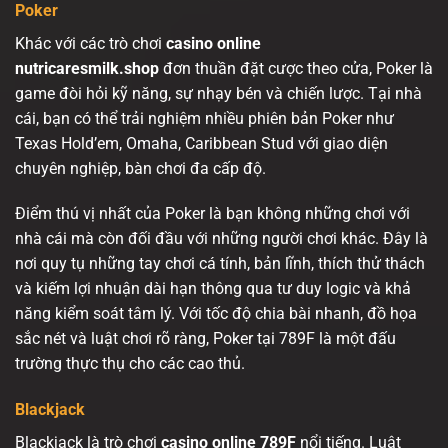
Poker
Khác với các trò chơi
casino online
nutricaresmilk.shop
đơn thuần đặt cược theo cửa, Poker là
game đòi hỏi kỹ năng, sự nhạy bén và chiến lược. Tại nhà
cái, bạn có thể trải nghiệm nhiều phiên bản Poker như
Texas Hold’em, Omaha, Caribbean Stud với giao diện
chuyên nghiệp, bàn chơi đa cấp độ.
Điểm thú vị nhất của Poker là bạn không những chơi với
nhà cái mà còn đối đầu với những người chơi khác. Đây là
nơi quy tụ những tay chơi cá tính, bản lĩnh, thích thử thách
và kiếm lợi nhuận dài hạn thông qua tư duy logic và khả
năng kiểm soát tâm lý. Với tốc độ chia bài nhanh, đồ họa
sắc nét và luật chơi rõ ràng, Poker tại 789F là một đấu
trường thực thụ cho các cao thủ.
Blackjack
Blackjack là trò chơi
casino online 789F
nổi tiếng. Luật