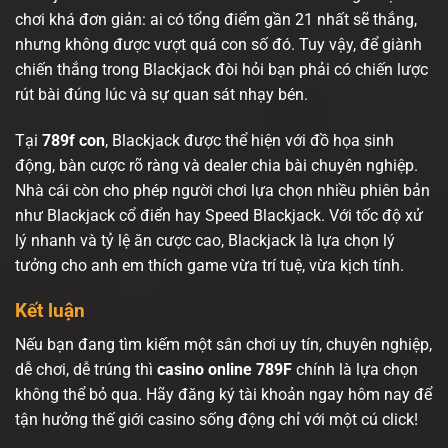
chơi khá đơn giản: ai có tổng điểm gần 21 nhất sẽ thắng,
nhưng không được vượt quá con số đó. Tuy vậy, để giành
chiến thắng trong Blackjack đòi hỏi bạn phải có chiến lược
rút bài đúng lúc và sự quan sát nhạy bén.
Tại
789f con
, Blackjack được thể hiện với đồ họa sinh
động, bàn cược rõ ràng và dealer chia bài chuyên nghiệp.
Nhà cái còn cho phép người chơi lựa chọn nhiều phiên bản
như Blackjack cổ điển hay Speed Blackjack. Với tốc độ xử
lý nhanh và tỷ lệ ăn cược cao, Blackjack là lựa chọn lý
tưởng cho anh em thích game vừa trí tuệ, vừa kịch tính.
Kết luận
Nếu bạn đang tìm kiếm một sân chơi uy tín, chuyên nghiệp,
dễ chơi, dễ trúng thì
casino online 789F
chính là lựa chọn
không thể bỏ qua. Hãy đăng ký tài khoản ngay hôm nay để
tận hưởng thế giới casino sống động chỉ với một cú click!