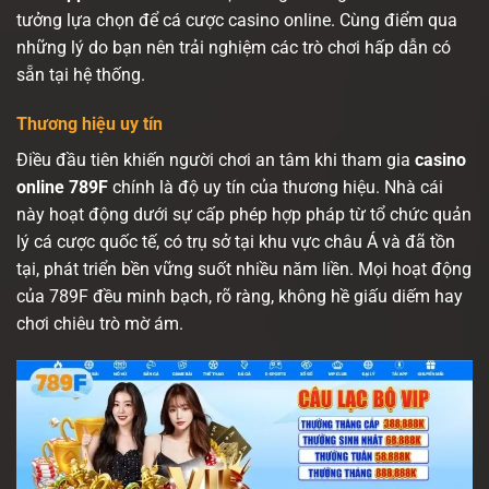
tưởng lựa chọn để cá cược casino online. Cùng điểm qua
những lý do bạn nên trải nghiệm các trò chơi hấp dẫn có
sẵn tại hệ thống.
Thương hiệu uy tín
Điều đầu tiên khiến người chơi an tâm khi tham gia
casino
online 789F
chính là độ uy tín của thương hiệu. Nhà cái
này hoạt động dưới sự cấp phép hợp pháp từ tổ chức quản
lý cá cược quốc tế, có trụ sở tại khu vực châu Á và đã tồn
tại, phát triển bền vững suốt nhiều năm liền. Mọi hoạt động
của 789F đều minh bạch, rõ ràng, không hề giấu diếm hay
chơi chiêu trò mờ ám.