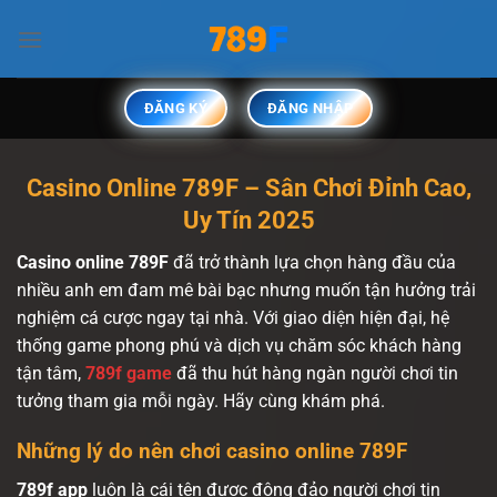
Bỏ
qua
nội
dung
ĐĂNG KÝ
ĐĂNG NHẬP
Casino Online 789F – Sân Chơi Đỉnh Cao,
Uy Tín 2025
Casino online 789F
đã trở thành lựa chọn hàng đầu của
nhiều anh em đam mê bài bạc nhưng muốn tận hưởng trải
nghiệm cá cược ngay tại nhà. Với giao diện hiện đại, hệ
thống game phong phú và dịch vụ chăm sóc khách hàng
tận tâm,
789f game
đã thu hút hàng ngàn người chơi tin
tưởng tham gia mỗi ngày. Hãy cùng khám phá.
Những lý do nên chơi casino online 789F
789f app
luôn là cái tên được đông đảo người chơi tin