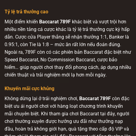
Tỷ lệ trả thưởng cao
Một điểm khiến
Baccarat 789F
khác biệt và vượt trội hơn
nhiều nền tảng cá cược khác là tỷ lệ trả thưởng cực kỳ hấp
dẫn. Cược cửa Player thắng sẽ nhận thưởng 1:1, Banker là
0.95:1, còn Tie là 1:8 – mức ăn rất lớn nếu đoán đúng.
Ngoài ra, 789F còn có các phiên bản Baccarat đặc biệt như
Speed Baccarat, No Commission Baccarat, cược bảo
hiểm… giúp người chơi thay đổi phong cách, áp dụng nhiều
chiến thuật và trải nghiệm mới lạ hơn mỗi ngày.
Khuyến mãi cực khủng
Không dừng lại ở trải nghiệm chơi,
Baccarat 789F
còn đặc
biệt ưu ái người chơi với hàng loạt chương trình khuyến
mãi chuyên biệt. Khi tham gia chơi Baccarat tại đây, người
chơi thường xuyên được hưởng ưu đãi như thưởng nạp
đầu, hoàn trả không giới hạn, quà tặng theo cấp độ VIP và