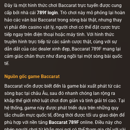
Đây là một hình thức chơi Baccarat trực tuyến được cung
cấp bởi nhà cái
789f login
. Trò chơi này mô phỏng lại hoàn
hảo các ván bài Baccarat trong sòng bài thật, nhưng thay
vì phải đến casino vật lý, người chơi có thể đặt cược trực
tiếp ngay trên điện thoại hoặc máy tính. Với hình thức
truyền hình trực tiếp từ các sảnh cược thật, cùng với sự
dẫn dắt của các dealer xinh đẹp, Baccarat 789F mang lại
cảm giác chân thực như đang ngồi tại một sòng bài quốc
tế.
Nguồn gốc game Baccarat
Baccarat vốn được biết đến là game bài xuất phát từ các
sòng bạc tại châu Âu, sau đó nhanh chóng lan rộng ra
khắp thế giới nhờ luật chơi đơn giản và tính giải trí cao. Tại
hệ thống, game này được phát triển dựa trên những quy
tắc chuẩn mực quốc tế, đồng thời được tối ưu giao diện để
phù hợp với nền tảng
Baccarat 789F
online. Điều này cho
phép người chơi từ khắp mọi nơi có thể tham gia chỉ với vài