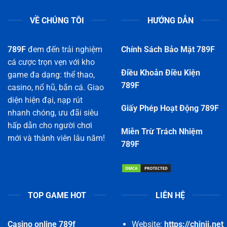
VỀ CHÚNG TÔI
HƯỚNG DẪN
789F
đem đến trải nghiệm
Chính Sách Bảo Mật 789F
cá cược trọn vẹn với kho
Điều Khoản Điều Kiện
game đa dạng: thể thao,
789F
casino, nổ hũ, bắn cá. Giao
diện hiện đại, nạp rút
Giấy Phép Hoạt Động 789F
nhanh chóng, ưu đãi siêu
hấp dẫn cho người chơi
Miễn Trừ Trách Nhiệm
mới và thành viên lâu năm!
789F
TOP GAME HOT
LIÊN HỆ
Casino online 789f
Website:
https://chinii.net