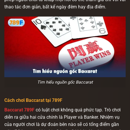
thao tác đơn giản, bất kể ngày đêm hay địa điểm.
Tìm hiểu nguồn gốc Baccarat
Cách chơi Baccarat tại 789F
Baccarat 789F
có luật chơi không quá phức tạp. Trò chơi
diễn ra giữa hai cửa chính là Player và Banker. Nhiệm vụ
của người chơi là dự đoán bên nào sẽ có tổng điểm gần