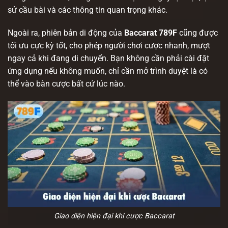
sử cầu bài và các thông tin quan trọng khác.
Ngoài ra, phiên bản di động của
Baccarat 789F
cũng được
tối ưu cực kỳ tốt, cho phép người chơi cược nhanh, mượt
ngay cả khi đang di chuyển. Bạn không cần phải cài đặt
ứng dụng nếu không muốn, chỉ cần mở trình duyệt là có
thể vào bàn cược bất cứ lúc nào.
Giao diện hiện đại khi cược Baccarat