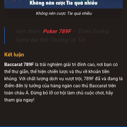
Không nên cược Tie quá nhiều
Xem thêm:
Poker 789F
– Thiên Đường
Game Bài Đổi Thưởng Uy Tín
Kết luận
Baccarat 789F
là trải nghiệm giải trí đỉnh cao, nơi bạn có
thể thư giãn, thể hiện chiến lược và thu về khoản tiền
khủng. Với chất lượng dịch vụ vượt trội, 789F đã và đang là
điểm đến lý tưởng của hàng ngàn cao thủ Baccarat trên
toàn châu Á. Đừng bỏ lỡ cơ hội làm chủ cuộc chơi, hãy
tham gia ngay!